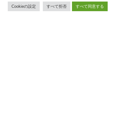
トップ |
物件情報 |
会社概要 |
Cookieの設定
すべて拒否
すべて同意する
お知らせ |
お問い合わせ |
各種書類PDF |
解約受付
〒710-0817
岡山県倉敷市大内760-1
TEL.
086-454-7600
/ FAX.086-454-7601
営業時間 9：00～18：00
定休日 水曜日